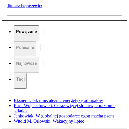
Tomasz Boguszewicz
Powiązane
Polecane
Najnowsze
Tagi
Eksperci: Jak uniezależnić energetykę od upałów
Prof. Wojciechowski: Coraz więcej słoików, coraz mniej
składek
Jankowiak: W globalnej gospodarce ogon macha psem
Witold M. Orłowski: Wakacyjny lipiec