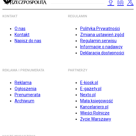
KONTAKT
REGULAMIN
O nas
Polityka Prywatności
Kontakt
Zmiana ustawień zgód
Napisz do nas
Regulamin serwisu
Informacje o nadawcy
Deklaracja dostępności
REKLAMA I PRENUMERATA
PARTNERZY
Reklama
E-kiosk.pl
Ogłoszenia
E-gazety.pl
Prenumerata
Nexto.pl
Archiwum
Mała księgowość
Kancelarierp.pl
Wieści Rolnicze
Życie Warszawy