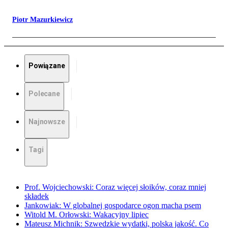
Piotr Mazurkiewicz
Powiązane
Polecane
Najnowsze
Tagi
Prof. Wojciechowski: Coraz więcej słoików, coraz mniej
składek
Jankowiak: W globalnej gospodarce ogon macha psem
Witold M. Orłowski: Wakacyjny lipiec
Mateusz Michnik: Szwedzkie wydatki, polska jakość. Co