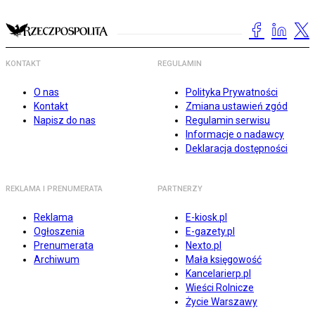
KONTAKT
REGULAMIN
O nas
Polityka Prywatności
Kontakt
Zmiana ustawień zgód
Napisz do nas
Regulamin serwisu
Informacje o nadawcy
Deklaracja dostępności
REKLAMA I PRENUMERATA
PARTNERZY
Reklama
E-kiosk.pl
Ogłoszenia
E-gazety.pl
Prenumerata
Nexto.pl
Archiwum
Mała księgowość
Kancelarierp.pl
Wieści Rolnicze
Życie Warszawy