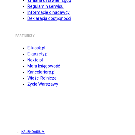
Zmiana ustawień zgód
Regulamin serwisu
Informacje o nadawcy
Deklaracja dostępności
PARTNERZY
E-kiosk.pl
E-gazety.pl
Nexto.pl
Mała księgowość
Kancelarierp.pl
Wieści Rolnicze
Życie Warszawy
KALENDARIUM