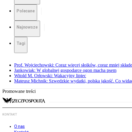
Polecane
Najnowsze
Tagi
Prof. Wojciechowski: Coraz więcej słoików, coraz mniej skład
Jankowiak: W globalnej gospodarce ogon macha psem
Witold M. Orłowski: Wakacyjny lipiec
Mateusz Michnik: Szwedzkie wydatki, polska jakość. Co wid
Promowane treści
KONTAKT
O nas