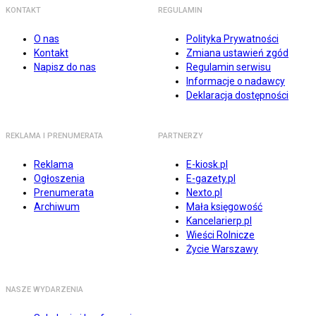
KONTAKT
REGULAMIN
O nas
Polityka Prywatności
Kontakt
Zmiana ustawień zgód
Napisz do nas
Regulamin serwisu
Informacje o nadawcy
Deklaracja dostępności
REKLAMA I PRENUMERATA
PARTNERZY
Reklama
E-kiosk.pl
Ogłoszenia
E-gazety.pl
Prenumerata
Nexto.pl
Archiwum
Mała księgowość
Kancelarierp.pl
Wieści Rolnicze
Życie Warszawy
NASZE WYDARZENIA