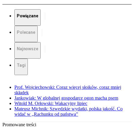
Powiązane
Polecane
Najnowsze
Tagi
Prof. Wojciechowski: Coraz więcej słoików, coraz mniej
składek
Jankowiak: W globalnej gospodarce ogon macha psem
Witold M. Orłowski: Wakacyjny lipiec
Mateusz Michnik: Szwedzkie wydatki, polska jakość. Co
widać w „Rachunku od państwa”
Promowane treści