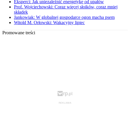
Eksperci: Jak uniezależnić energetykę od upałów
Prof. Wojciechowski: Coraz więcej słoików, coraz mniej
składek
Jankowiak: W globalnej gospodarce ogon macha psem
Witold M. Orłowski: Wakacyjny lipiec
Promowane treści