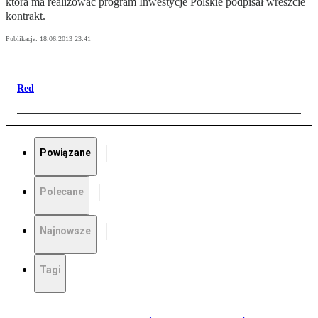
która ma realizować program Inwestycje Polskie podpisał wreszcie
kontrakt.
Publikacja:
18.06.2013 23:41
Red
Powiązane
Polecane
Najnowsze
Tagi