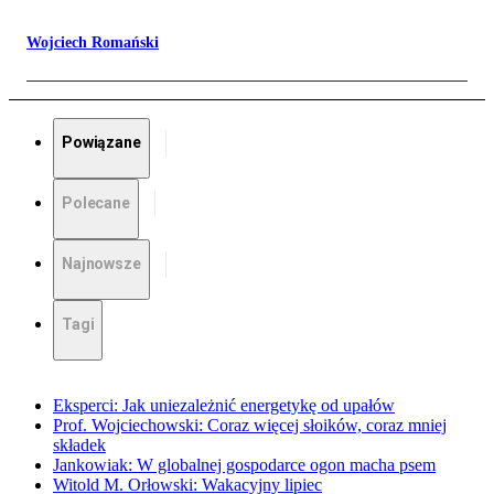
Wojciech Romański
Powiązane
Polecane
Najnowsze
Tagi
Eksperci: Jak uniezależnić energetykę od upałów
Prof. Wojciechowski: Coraz więcej słoików, coraz mniej
składek
Jankowiak: W globalnej gospodarce ogon macha psem
Witold M. Orłowski: Wakacyjny lipiec