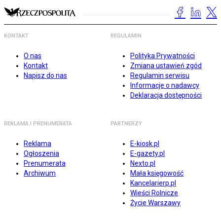
KONTAKT
REGULAMIN
O nas
Polityka Prywatności
Kontakt
Zmiana ustawień zgód
Napisz do nas
Regulamin serwisu
Informacje o nadawcy
Deklaracja dostępności
REKLAMA I PRENUMERATA
PARTNERZY
Reklama
E-kiosk.pl
Ogłoszenia
E-gazety.pl
Prenumerata
Nexto.pl
Archiwum
Mała księgowość
Kancelarierp.pl
Wieści Rolnicze
Życie Warszawy