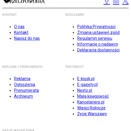
KONTAKT
REGULAMIN
O nas
Polityka Prywatności
Kontakt
Zmiana ustawień zgód
Napisz do nas
Regulamin serwisu
Informacje o nadawcy
Deklaracja dostępności
REKLAMA I PRENUMERATA
PARTNERZY
Reklama
E-kiosk.pl
Ogłoszenia
E-gazety.pl
Prenumerata
Nexto.pl
Archiwum
Mała księgowość
Kancelarierp.pl
Wieści Rolnicze
Życie Warszawy
NASZE WYDARZENIA