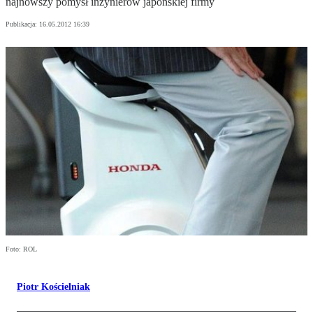
najnowszy pomysł inżynierów japońskiej firmy
Publikacja:
16.05.2012 16:39
Foto: ROL
Piotr Kościelniak