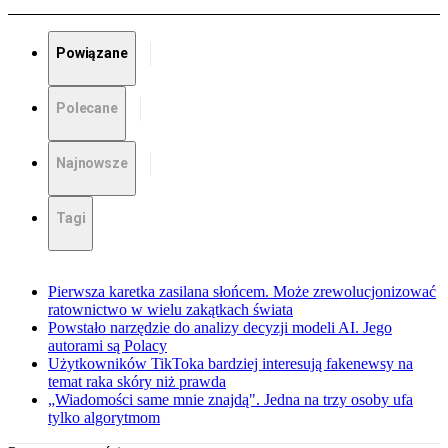
Powiązane
Polecane
Najnowsze
Tagi
Pierwsza karetka zasilana słońcem. Może zrewolucjonizować
ratownictwo w wielu zakątkach świata
Powstało narzędzie do analizy decyzji modeli AI. Jego
autorami są Polacy
Użytkowników TikToka bardziej interesują fakenewsy na
temat raka skóry niż prawda
„Wiadomości same mnie znajdą". Jedna na trzy osoby ufa
tylko algorytmom