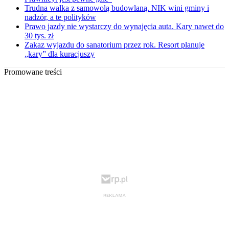
Trudna walka z samowolą budowlaną. NIK wini gminy i
nadzór, a te polityków
Prawo jazdy nie wystarczy do wynajęcia auta. Kary nawet do
30 tys. zł
Zakaz wyjazdu do sanatorium przez rok. Resort planuje
„kary” dla kuracjuszy
Promowane treści