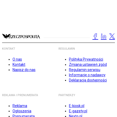
KONTAKT
REGULAMIN
O nas
Polityka Prywatności
Kontakt
Zmiana ustawień zgód
Napisz do nas
Regulamin serwisu
Informacje o nadawcy
Deklaracja dostępności
REKLAMA I PRENUMERATA
PARTNERZY
Reklama
E-kiosk.pl
Ogłoszenia
E-gazety.pl
Prenumerata
Nexto.pl