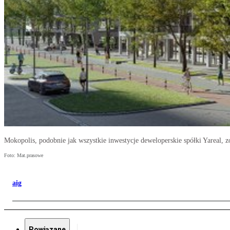
Mokopolis, podobnie jak wszystkie inwestycje deweloperskie spółki Yareal
Foto: Mat.prasowe
aig
Powiązane