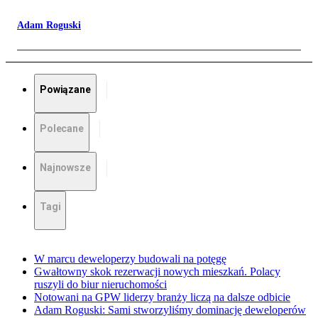
Adam Roguski
Powiązane
Polecane
Najnowsze
Tagi
W marcu deweloperzy budowali na potęgę
Gwałtowny skok rezerwacji nowych mieszkań. Polacy
ruszyli do biur nieruchomości
Notowani na GPW liderzy branży liczą na dalsze odbicie
Adam Roguski: Sami stworzyliśmy dominację deweloperów