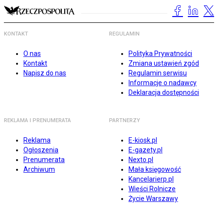
KONTAKT
REGULAMIN
O nas
Polityka Prywatności
Kontakt
Zmiana ustawień zgód
Napisz do nas
Regulamin serwisu
Informacje o nadawcy
Deklaracja dostępności
REKLAMA I PRENUMERATA
PARTNERZY
Reklama
E-kiosk.pl
Ogłoszenia
E-gazety.pl
Prenumerata
Nexto.pl
Archiwum
Mała księgowość
Kancelarierp.pl
Wieści Rolnicze
Życie Warszawy