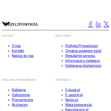
KONTAKT
REGULAMIN
O nas
Polityka Prywatności
Kontakt
Zmiana ustawień zgód
Napisz do nas
Regulamin serwisu
Informacje o nadawcy
Deklaracja dostępności
REKLAMA I PRENUMERATA
PARTNERZY
Reklama
E-kiosk.pl
Ogłoszenia
E-gazety.pl
Prenumerata
Nexto.pl
Archiwum
Mała księgowość
Kancelarierp.pl