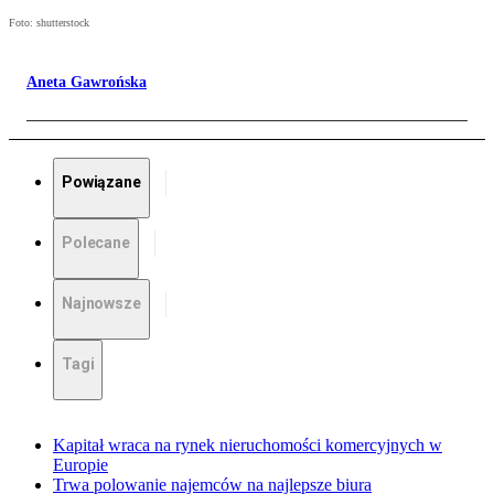
Foto: shutterstock
Aneta Gawrońska
Powiązane
Polecane
Najnowsze
Tagi
Kapitał wraca na rynek nieruchomości komercyjnych w
Europie
Trwa polowanie najemców na najlepsze biura