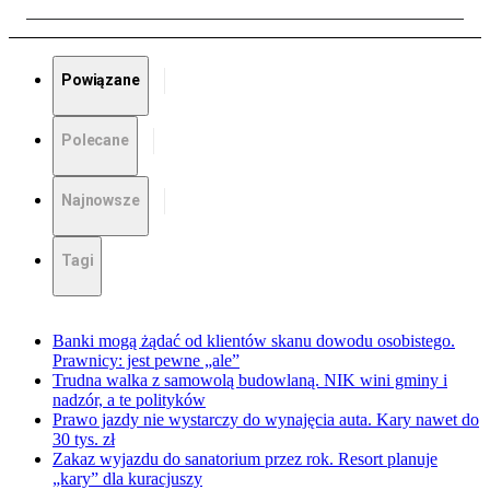
Powiązane
Polecane
Najnowsze
Tagi
Banki mogą żądać od klientów skanu dowodu osobistego.
Prawnicy: jest pewne „ale”
Trudna walka z samowolą budowlaną. NIK wini gminy i
nadzór, a te polityków
Prawo jazdy nie wystarczy do wynajęcia auta. Kary nawet do
30 tys. zł
Zakaz wyjazdu do sanatorium przez rok. Resort planuje
„kary” dla kuracjuszy