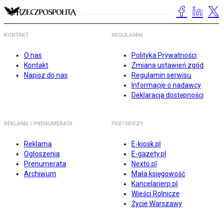
KONTAKT
REGULAMIN
O nas
Polityka Prywatności
Kontakt
Zmiana ustawień zgód
Napisz do nas
Regulamin serwisu
Informacje o nadawcy
Deklaracja dostępności
REKLAMA I PRENUMERATA
PARTNERZY
Reklama
E-kiosk.pl
Ogłoszenia
E-gazety.pl
Prenumerata
Nexto.pl
Archiwum
Mała księgowość
Kancelarierp.pl
Wieści Rolnicze
Życie Warszawy