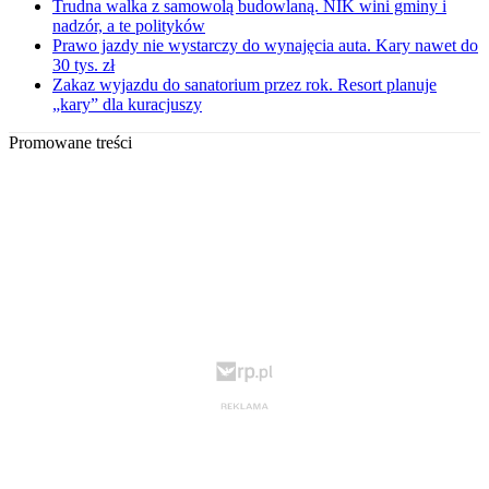
Trudna walka z samowolą budowlaną. NIK wini gminy i
nadzór, a te polityków
Prawo jazdy nie wystarczy do wynajęcia auta. Kary nawet do
30 tys. zł
Zakaz wyjazdu do sanatorium przez rok. Resort planuje
„kary” dla kuracjuszy
Promowane treści