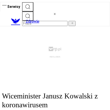
Serwisy
Z
drowie
Wiceminister Janusz Kowalski z
koronawirusem