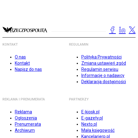
KONTAKT
REGULAMIN
O nas
Polityka Prywatności
Kontakt
Zmiana ustawień zgód
Napisz do nas
Regulamin serwisu
Informacje o nadawcy
Deklaracja dostępności
REKLAMA I PRENUMERATA
PARTNERZY
Reklama
E-kiosk.pl
Ogłoszenia
E-gazety.pl
Prenumerata
Nexto.pl
Archiwum
Mała księgowość
Kancelarierp.pl