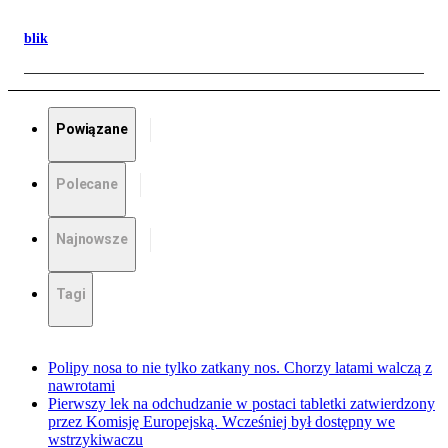
blik
Powiązane
Polecane
Najnowsze
Tagi
Polipy nosa to nie tylko zatkany nos. Chorzy latami walczą z
nawrotami
Pierwszy lek na odchudzanie w postaci tabletki zatwierdzony
przez Komisję Europejską. Wcześniej był dostępny we
wstrzykiwaczu