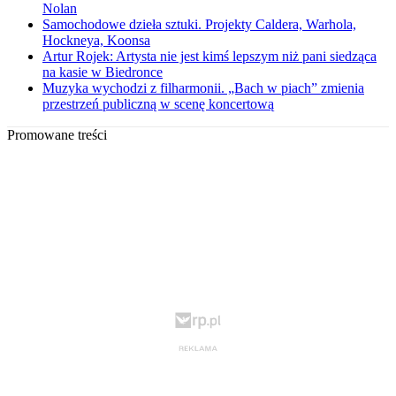
Nolan
Samochodowe dzieła sztuki. Projekty Caldera, Warhola,
Hockneya, Koonsa
Artur Rojek: Artysta nie jest kimś lepszym niż pani siedząca
na kasie w Biedronce
Muzyka wychodzi z filharmonii. „Bach w piach” zmienia
przestrzeń publiczną w scenę koncertową
Promowane treści