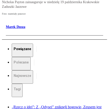
Nicholas Payton zainauguruje w niedzielę 19 października Krakowskie
Zaduszki Jazzowe
Foto: materiały prasowe
Marek Dusza
Powiązane
Polecane
Najnowsze
Tagi
„Rzecz o idei”: Z „Odysei” zniknęli bogowie, Zeusem jest