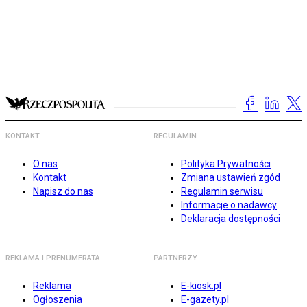
KONTAKT
REGULAMIN
O nas
Polityka Prywatności
Kontakt
Zmiana ustawień zgód
Napisz do nas
Regulamin serwisu
Informacje o nadawcy
Deklaracja dostępności
REKLAMA I PRENUMERATA
PARTNERZY
Reklama
E-kiosk.pl
Ogłoszenia
E-gazety.pl