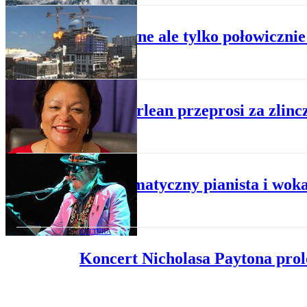
WYDARZENIA
Efektowne ale tylko połowiczn
HISTORIA
Nowy Orlean przeprosi za zlinc
KULTURA
Charyzmatyczny pianista i wokal
KULTURA
Koncert Nicholasa Paytona pr