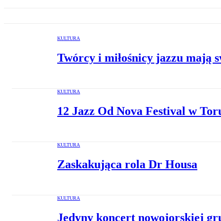
KULTURA
Twórcy i miłośnicy jazzu mają s
KULTURA
12 Jazz Od Nova Festival w Tor
KULTURA
Zaskakująca rola Dr Housa
KULTURA
Jedyny koncert nowojorskiej g