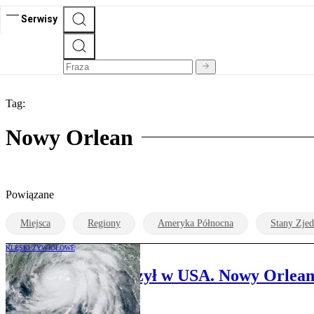
Serwisy
Tag:
Nowy Orlean
Powiązane
Miejsca
Regiony
Ameryka Północna
Stany Zje
KLĘSKI ŻYWIOŁOWE
Huragan Ida uderzył w USA. Nowy Orlean