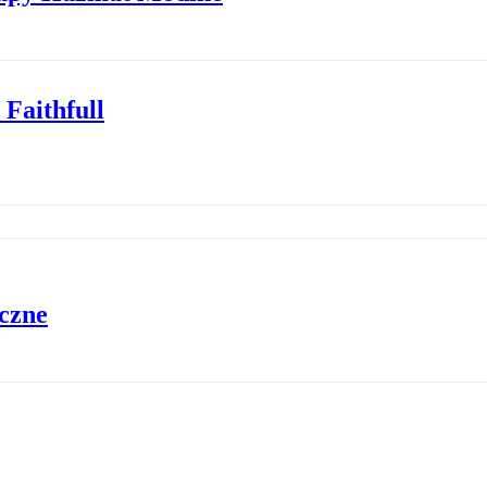
Faithfull
iczne
ie odbudowano Nowego Orleanu