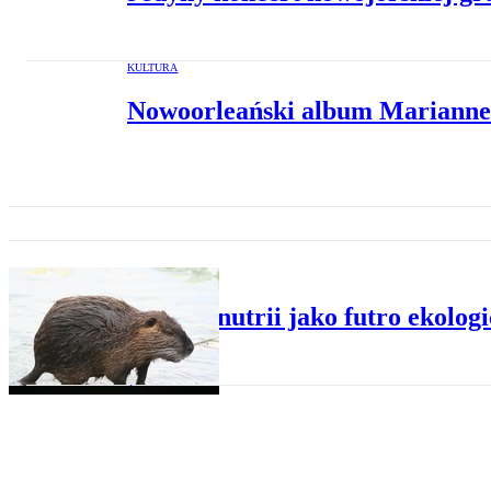
KULTURA
Nowoorleański album Marianne 
KULTURA
Futro z nutrii jako futro ekolog
ŚWIAT
10 lat po huraganie Katrina n