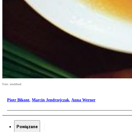
Foto: stockfood
Piotr Bikont
,
Marcin Jendrzejczak
,
Anna Werner
Powiązane