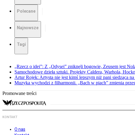
Polecane
Najnowsze
Tagi
„Rzecz o idei”: Z „Odysei” zniknęli bogowie, Zeusem jest Nol
Samochodowe dzieła sztuki. Projekty Caldera, Warhola, Hock
Artur Rojek: Artysta nie jest kimś lepszym niż pani siedząca n
Muzyka wychodzi z filharmonii. „Bach w piach” zmienia przes
Promowane treści
KONTAKT
O nas