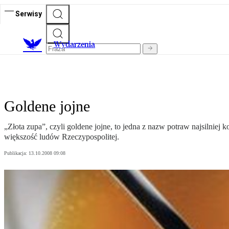
Serwisy
Wydarzenia
Goldene jojne
„Złota zupa”, czyli goldene jojne, to jedna z nazw potraw najsilniej
większość ludów Rzeczypospolitej.
Publikacja:
13.10.2008 09:08