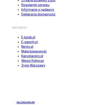
Zmiana ustawień zgód
Regulamin serwisu
Informacje o nadawcy
Deklaracja dostępności
PARTNERZY
E-kiosk.pl
E-gazety.pl
Nexto.pl
Mała księgowość
Kancelarierp.pl
Wieści Rolnicze
Życie Warszawy
KALENDARIUM