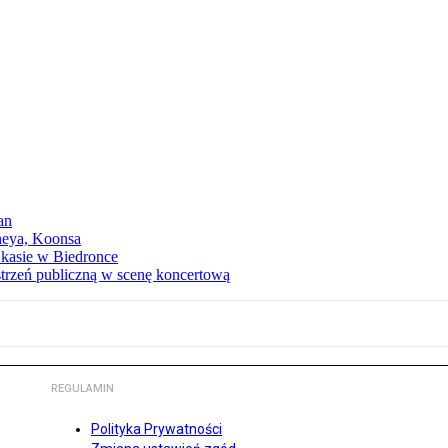
an
neya, Koonsa
a kasie w Biedronce
trzeń publiczną w scenę koncertową
REGULAMIN
Polityka Prywatności