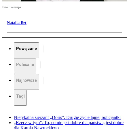
Foto: Fotorzepa
Natalia Bet
Powiązane
Polecane
Najnowsze
Tagi
Nietykalna sierżant „Doris”. Drugie życie tajnej policjantki
„Rzecz w tym”: To, co nie jest dobre dla państwa, jest dobre
dla Karola Nawrockiego