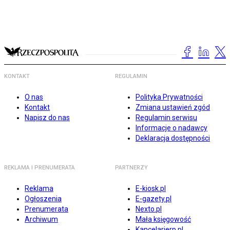
KONTAKT
REGULAMIN
O nas
Polityka Prywatności
Kontakt
Zmiana ustawień zgód
Napisz do nas
Regulamin serwisu
Informacje o nadawcy
Deklaracja dostępności
REKLAMA I PRENUMERATA
PARTNERZY
Reklama
E-kiosk.pl
Ogłoszenia
E-gazety.pl
Prenumerata
Nexto.pl
Archiwum
Mała księgowość
Kancelarierp.pl