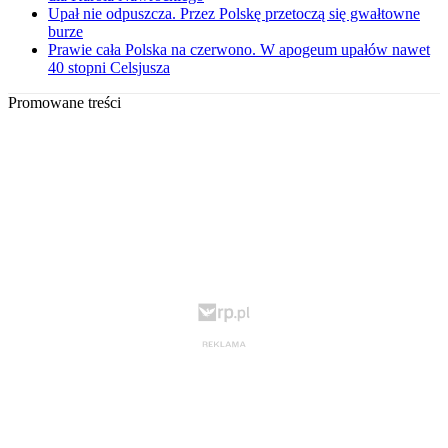
Upał nie odpuszcza. Przez Polskę przetoczą się gwałtowne
burze
Prawie cała Polska na czerwono. W apogeum upałów nawet
40 stopni Celsjusza
Promowane treści