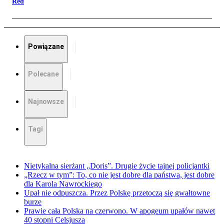
Red
Powiązane
Polecane
Najnowsze
Tagi
Nietykalna sierżant „Doris”. Drugie życie tajnej policjantki
„Rzecz w tym”: To, co nie jest dobre dla państwa, jest dobre
dla Karola Nawrockiego
Upał nie odpuszcza. Przez Polskę przetoczą się gwałtowne
burze
Prawie cała Polska na czerwono. W apogeum upałów nawet
40 stopni Celsjusza