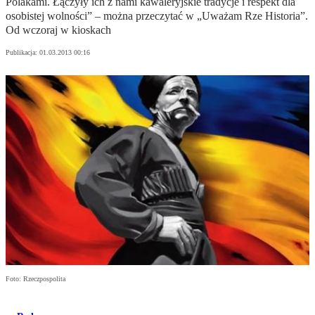
Polakami. Łączyły ich z nami kawaleryjskie tradycje i respekt dla
osobistej wolności” – można przeczytać w „Uważam Rze Historia”.
Od wczoraj w kioskach
Publikacja:
01.03.2013 00:16
Foto: Rzeczpospolita