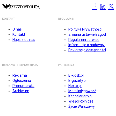
KONTAKT
REGULAMIN
O nas
Polityka Prywatności
Kontakt
Zmiana ustawień zgód
Napisz do nas
Regulamin serwisu
Informacje o nadawcy
Deklaracja dostępności
REKLAMA I PRENUMERATA
PARTNERZY
Reklama
E-kiosk.pl
Ogłoszenia
E-gazety.pl
Prenumerata
Nexto.pl
Archiwum
Mała księgowość
Kancelarierp.pl
Wieści Rolnicze
Życie Warszawy