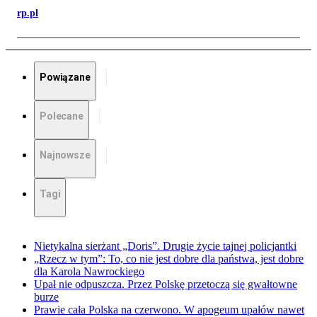
rp.pl
Powiązane
Polecane
Najnowsze
Tagi
Nietykalna sierżant „Doris”. Drugie życie tajnej policjantki
„Rzecz w tym”: To, co nie jest dobre dla państwa, jest dobre
dla Karola Nawrockiego
Upał nie odpuszcza. Przez Polskę przetoczą się gwałtowne
burze
Prawie cała Polska na czerwono. W apogeum upałów nawet