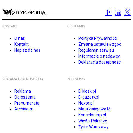
KONTAKT
REGULAMIN
O nas
Polityka Prywatności
Kontakt
Zmiana ustawień zgód
Napisz do nas
Regulamin serwisu
Informacje o nadawcy
Deklaracja dostępności
REKLAMA I PRENUMERATA
PARTNERZY
Reklama
E-kiosk.pl
Ogłoszenia
E-gazety.pl
Prenumerata
Nexto.pl
Archiwum
Mała księgowość
Kancelarierp.pl
Wieści Rolnicze
Życie Warszawy