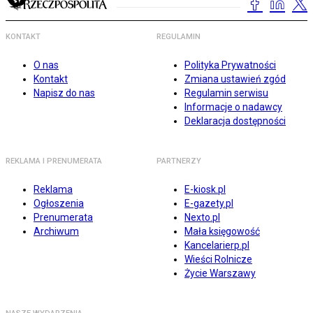
KONTAKT
REGULAMIN
O nas
Polityka Prywatności
Kontakt
Zmiana ustawień zgód
Napisz do nas
Regulamin serwisu
Informacje o nadawcy
Deklaracja dostępności
REKLAMA I PRENUMERATA
PARTNERZY
Reklama
E-kiosk.pl
Ogłoszenia
E-gazety.pl
Prenumerata
Nexto.pl
Archiwum
Mała księgowość
Kancelarierp.pl
Wieści Rolnicze
Życie Warszawy