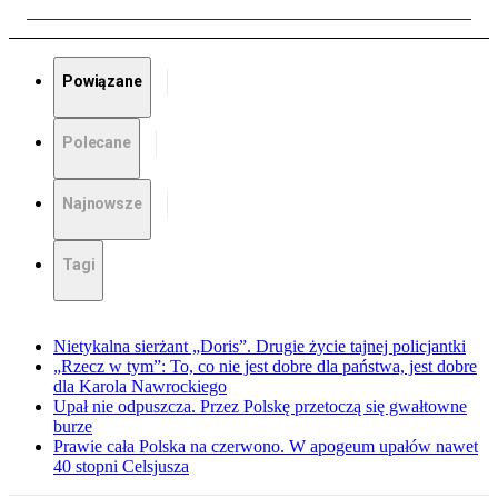
Powiązane
Polecane
Najnowsze
Tagi
Nietykalna sierżant „Doris”. Drugie życie tajnej policjantki
„Rzecz w tym”: To, co nie jest dobre dla państwa, jest dobre
dla Karola Nawrockiego
Upał nie odpuszcza. Przez Polskę przetoczą się gwałtowne
burze
Prawie cała Polska na czerwono. W apogeum upałów nawet
40 stopni Celsjusza