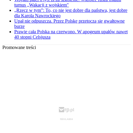
turnus „Wakacji z wojskiem"
„Rzecz w tym”: To, co nie jest dobre dla państwa, jest dobre
dla Karola Nawrockiego
Upał nie odpuszcza. Przez Polskę przetoczą się gwałtowne
burze
Prawie cała Polska na czerwono. W apogeum upałów nawet
40 stopni Celsjusza
Promowane treści