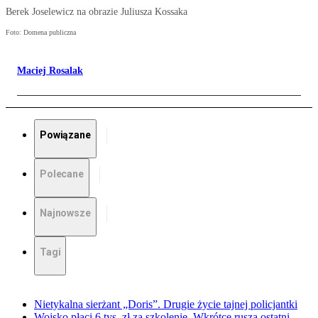
Berek Joselewicz na obrazie Juliusza Kossaka
Foto: Domena publiczna
Maciej Rosalak
Powiązane
Polecane
Najnowsze
Tagi
Nietykalna sierżant „Doris”. Drugie życie tajnej policjantki
Wojsko płaci 6 tys. zł za szkolenie. Wkrótce rusza ostatni