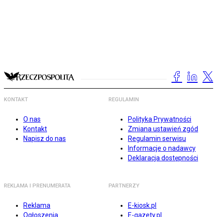
KONTAKT
REGULAMIN
O nas
Polityka Prywatności
Kontakt
Zmiana ustawień zgód
Napisz do nas
Regulamin serwisu
Informacje o nadawcy
Deklaracja dostępności
REKLAMA I PRENUMERATA
PARTNERZY
Reklama
E-kiosk.pl
Ogłoszenia
E-gazety.pl