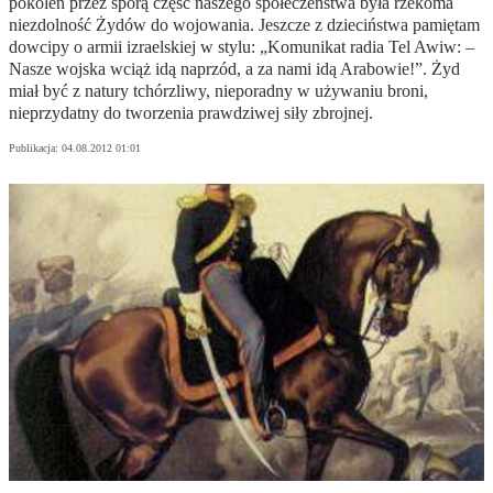
pokoleń przez sporą część naszego społeczeństwa była rzekoma
niezdolność Żydów do wojowania. Jeszcze z dzieciństwa pamiętam
dowcipy o armii izraelskiej w stylu: „Komunikat radia Tel Awiw: –
Nasze wojska wciąż idą naprzód, a za nami idą Arabowie!”. Żyd
miał być z natury tchórzliwy, nieporadny w używaniu broni,
nieprzydatny do tworzenia prawdziwej siły zbrojnej.
Publikacja:
04.08.2012 01:01