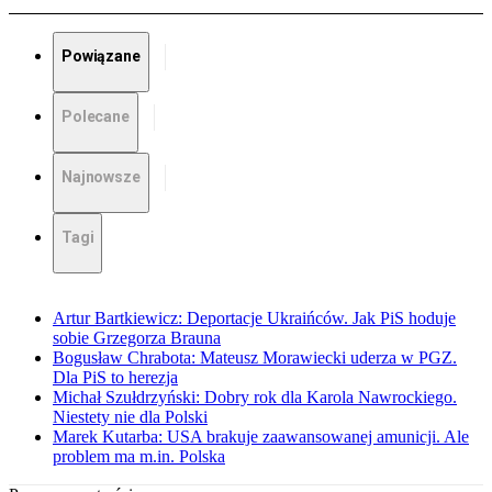
Powiązane
Polecane
Najnowsze
Tagi
Artur Bartkiewicz: Deportacje Ukraińców. Jak PiS hoduje
sobie Grzegorza Brauna
Bogusław Chrabota: Mateusz Morawiecki uderza w PGZ.
Dla PiS to herezja
Michał Szułdrzyński: Dobry rok dla Karola Nawrockiego.
Niestety nie dla Polski
Marek Kutarba: USA brakuje zaawansowanej amunicji. Ale
problem ma m.in. Polska