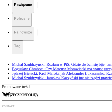
Powiązane
Polecane
Najnowsze
Tagi
Michał Szułdrzyński: Rozłam w PiS. Gdzie dwóch się bije, t
Bogusław Chrabota: Czy Mateusz Morawiecki ma szansę utrz
Jędrzej Bielecki: Król Maroka jak Aleksander Łukaszenko. Rzą
Michał Szułdrzyński: Jarosław Kaczyński już nie rządzi prawic
Promowane treści
KONTAKT