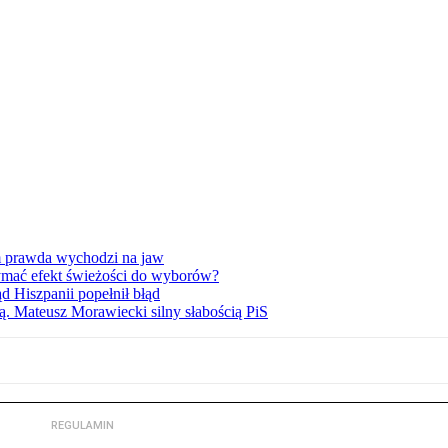
am prawda wychodzi na jaw
ymać efekt świeżości do wyborów?
d Hiszpanii popełnił błąd
ą. Mateusz Morawiecki silny słabością PiS
REGULAMIN