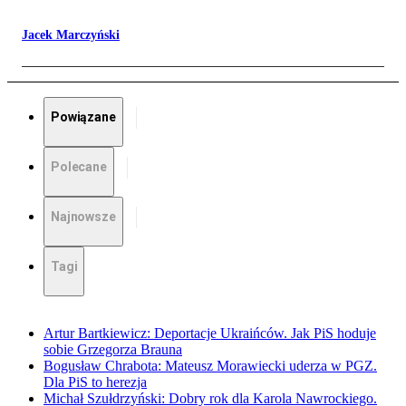
Jacek Marczyński
Powiązane
Polecane
Najnowsze
Tagi
Artur Bartkiewicz: Deportacje Ukraińców. Jak PiS hoduje
sobie Grzegorza Brauna
Bogusław Chrabota: Mateusz Morawiecki uderza w PGZ.
Dla PiS to herezja
Michał Szułdrzyński: Dobry rok dla Karola Nawrockiego.