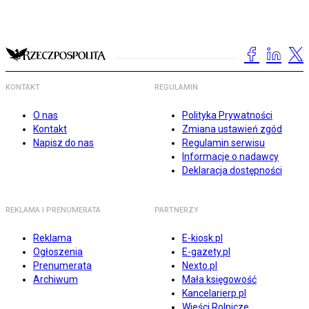
KONTAKT
REGULAMIN
O nas
Polityka Prywatności
Kontakt
Zmiana ustawień zgód
Napisz do nas
Regulamin serwisu
Informacje o nadawcy
Deklaracja dostępności
REKLAMA I PRENUMERATA
PARTNERZY
Reklama
E-kiosk.pl
Ogłoszenia
E-gazety.pl
Prenumerata
Nexto.pl
Archiwum
Mała księgowość
Kancelarierp.pl
Wieści Rolnicze