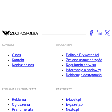
KONTAKT
REGULAMIN
O nas
Polityka Prywatności
Kontakt
Zmiana ustawień zgód
Napisz do nas
Regulamin serwisu
Informacje o nadawcy
Deklaracja dostępności
REKLAMA I PRENUMERATA
PARTNERZY
Reklama
E-kiosk.pl
Ogłoszenia
E-gazety.pl
Prenumerata
Nexto.pl