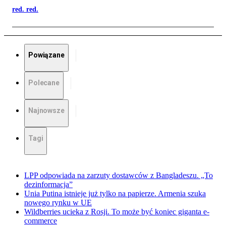
red. red.
Powiązane
Polecane
Najnowsze
Tagi
LPP odpowiada na zarzuty dostawców z Bangladeszu. „To
dezinformacja”
Unia Putina istnieje już tylko na papierze. Armenia szuka
nowego rynku w UE
Wildberries ucieka z Rosji. To może być koniec giganta e-
commerce