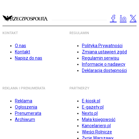
KONTAKT
REGULAMIN
O nas
Polityka Prywatności
Kontakt
Zmiana ustawień zgód
Napisz do nas
Regulamin serwisu
Informacje o nadawcy
Deklaracja dostępności
REKLAMA I PRENUMERATA
PARTNERZY
Reklama
E-kiosk.pl
Ogłoszenia
E-gazety.pl
Prenumerata
Nexto.pl
Archiwum
Mała księgowość
Kancelarierp.pl
Wieści Rolnicze
Życie Warszawy