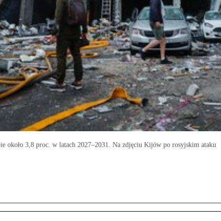
e około 3,8 proc. w latach 2027–2031. Na zdjęciu Kijów po rosyjskim ataku