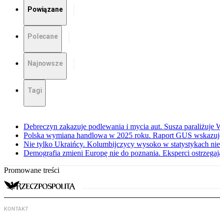
Powiązane
Polecane
Najnowsze
Tagi
Debreczyn zakazuje podlewania i mycia aut. Susza paraliżuje
Polska wymiana handlowa w 2025 roku. Raport GUS wskazuj
Nie tylko Ukraińcy. Kolumbijczycy wysoko w statystykach ni
Demografia zmieni Europę nie do poznania. Eksperci ostrzegaj
Promowane treści
KONTAKT