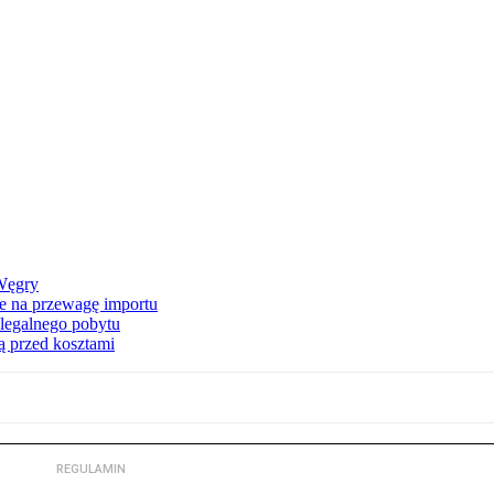
 Węgry
e na przewagę importu
elegalnego pobytu
ą przed kosztami
REGULAMIN