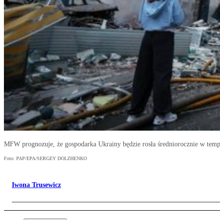
MFW prognozuje, że gospodarka Ukrainy będzie rosła średniorocznie w tempi
Foto: PAP/EPA/SERGEY DOLZHENKO
Iwona Trusewicz