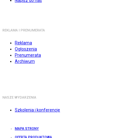
Napisz do nas
REKLAMA I PRENUMERATA
Reklama
Ogłoszenia
Prenumerata
Archiwum
NASZE WYDARZENIA
Szkolenia i konferencje
MAPA STRONY
OFERTA PRODUKTOWA