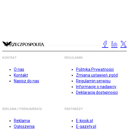
KONTAKT
REGULAMIN
O nas
Polityka Prywatności
Kontakt
Zmiana ustawień zgód
Napisz do nas
Regulamin serwisu
Informacje o nadawcy
Deklaracja dostępności
REKLAMA I PRENUMERATA
PARTNERZY
Reklama
E-kiosk.pl
Ogłoszenia
E-gazety.pl