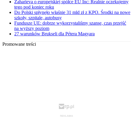
Zaharieva o europejskiej spółce EU Inc: Realnie oczekujemy
tego pod koniec roku
Do Polski spłynęło właśnie 31 mld zł z KPO. Środki na nowe
szkoły, szpitale, autobusy
Fundusze UE: dobrze wykorzystaliśmy szansę, czas przejść
na wyższy poziom
27 warunków Brukseli dla Pétera Magyara
Promowane treści