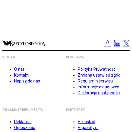
KONTAKT
REGULAMIN
O nas
Polityka Prywatności
Kontakt
Zmiana ustawień zgód
Napisz do nas
Regulamin serwisu
Informacje o nadawcy
Deklaracja dostępności
REKLAMA I PRENUMERATA
PARTNERZY
Reklama
E-kiosk.pl
Ogłoszenia
E-gazety.pl