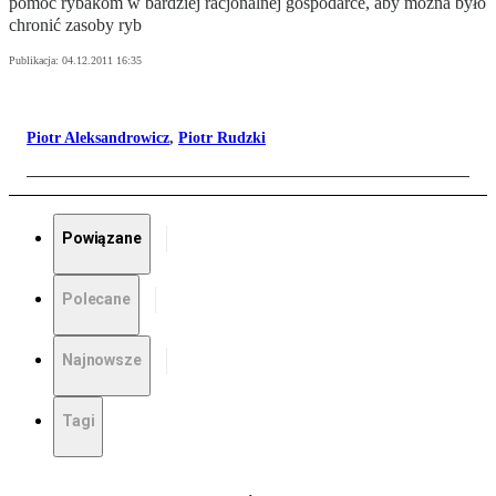
pomoc rybakom w bardziej racjonalnej gospodarce, aby można było
chronić zasoby ryb
Publikacja:
04.12.2011 16:35
Piotr Aleksandrowicz
,
Piotr Rudzki
Powiązane
Polecane
Najnowsze
Tagi