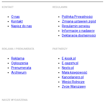
KONTAKT
REGULAMIN
O nas
Polityka Prywatności
Kontakt
Zmiana ustawień zgód
Napisz do nas
Regulamin serwisu
Informacje o nadawcy
Deklaracja dostępności
REKLAMA I PRENUMERATA
PARTNERZY
Reklama
E-kiosk.pl
Ogłoszenia
E-gazety.pl
Prenumerata
Nexto.pl
Archiwum
Mała księgowość
Kancelarierp.pl
Wieści Rolnicze
Życie Warszawy
NASZE WYDARZENIA