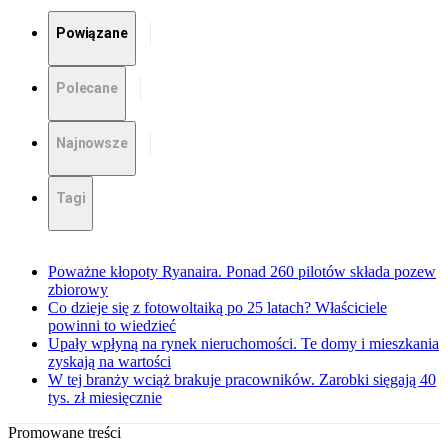
Powiązane
Polecane
Najnowsze
Tagi
Poważne kłopoty Ryanaira. Ponad 260 pilotów składa pozew
zbiorowy
Co dzieje się z fotowoltaiką po 25 latach? Właściciele
powinni to wiedzieć
Upały wpłyną na rynek nieruchomości. Te domy i mieszkania
zyskają na wartości
W tej branży wciąż brakuje pracowników. Zarobki sięgają 40
tys. zł miesięcznie
Promowane treści