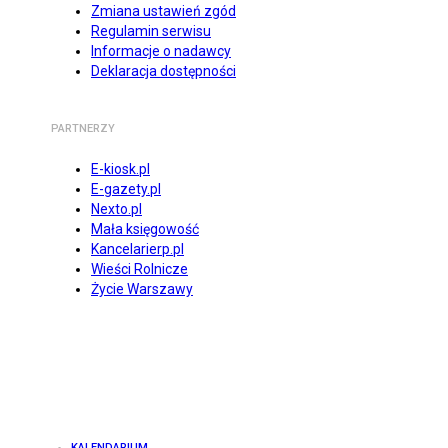
Zmiana ustawień zgód
Regulamin serwisu
Informacje o nadawcy
Deklaracja dostępności
PARTNERZY
E-kiosk.pl
E-gazety.pl
Nexto.pl
Mała księgowość
Kancelarierp.pl
Wieści Rolnicze
Życie Warszawy
KALENDARIUM