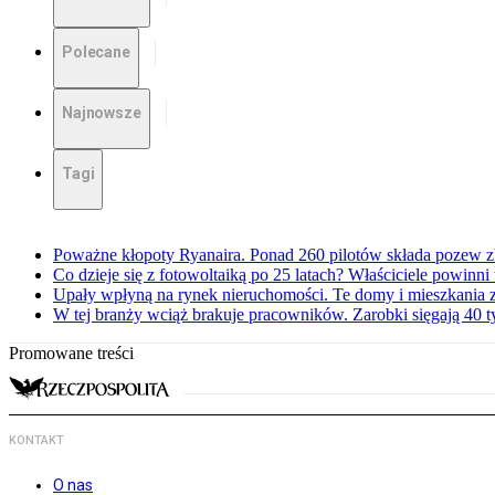
Polecane
Najnowsze
Tagi
Poważne kłopoty Ryanaira. Ponad 260 pilotów składa pozew 
Co dzieje się z fotowoltaiką po 25 latach? Właściciele powinni
Upały wpłyną na rynek nieruchomości. Te domy i mieszkania z
W tej branży wciąż brakuje pracowników. Zarobki sięgają 40 ty
Promowane treści
KONTAKT
O nas