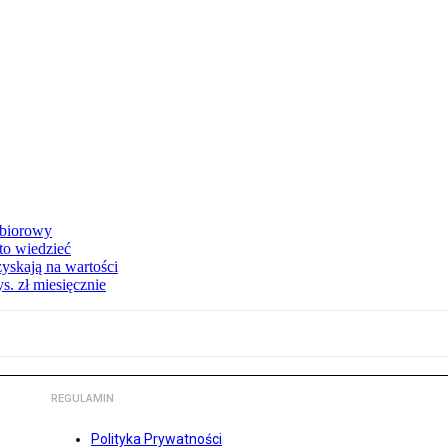
zbiorowy
 to wiedzieć
yskają na wartości
s. zł miesięcznie
REGULAMIN
Polityka Prywatności