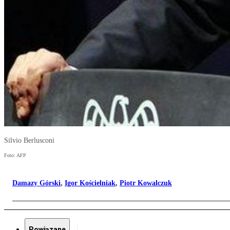
Silvio Berlusconi
Foto: AFP
Damazy Górski
,
Igor Kościelniak
,
Piotr Kowalczuk
Powiązane