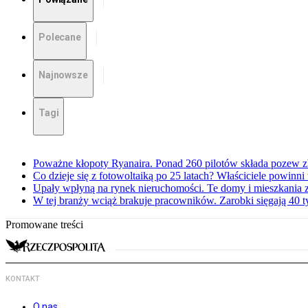
Polecane
Najnowsze
Tagi
Poważne kłopoty Ryanaira. Ponad 260 pilotów składa pozew 
Co dzieje się z fotowoltaiką po 25 latach? Właściciele powinni
Upały wpłyną na rynek nieruchomości. Te domy i mieszkania z
W tej branży wciąż brakuje pracowników. Zarobki sięgają 40 ty
Promowane treści
KONTAKT
O nas