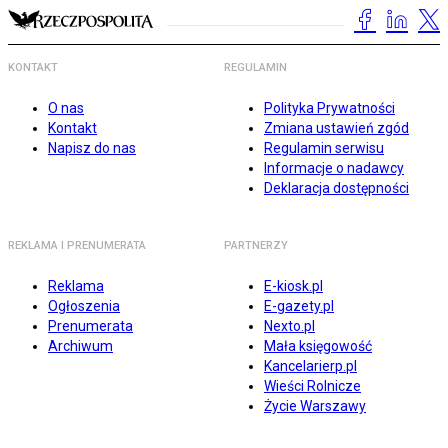
KONTAKT
REGULAMIN
O nas
Polityka Prywatności
Kontakt
Zmiana ustawień zgód
Napisz do nas
Regulamin serwisu
Informacje o nadawcy
Deklaracja dostępności
REKLAMA I PRENUMERATA
PARTNERZY
Reklama
E-kiosk.pl
Ogłoszenia
E-gazety.pl
Prenumerata
Nexto.pl
Archiwum
Mała księgowość
Kancelarierp.pl
Wieści Rolnicze
Życie Warszawy