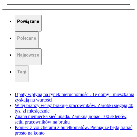
Powiązane
Polecane
Najnowsze
Tagi
Upały wpłyną na rynek nieruchomości. Te domy i mieszkania
zyskają na wartości
W tej branży wciąż brakuje pracowników. Zarobki sięgają 40
tys. zł miesięcznie
Znana niemiecka sieć upada. Zamkną ponad 100 sklepów,
setki pracowników na bruku
Koniec z voucherami z butelkomatów. Pieniądze będą trafiać
prosto na konto