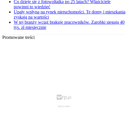
Co dzieje się z fotowoltaiką po 25 latach? Właściciele
powinni to wiedzieć
Upały wpłyną na rynek nieruchomości. Te domy i mieszkania
zyskają na wartości
W tej branży wciąż brakuje pracowników. Zarobki sięgają 40
tys. zł miesięcznie
Promowane treści