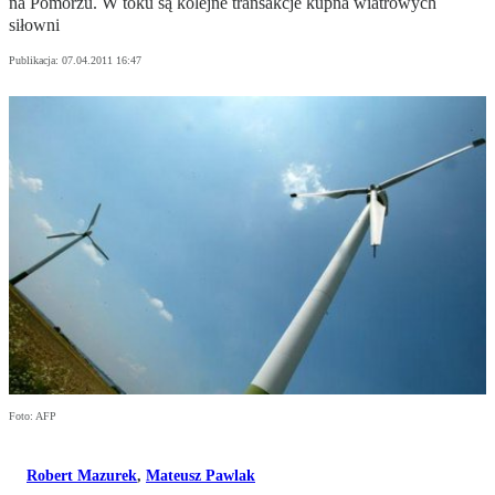
na Pomorzu. W toku są kolejne transakcje kupna wiatrowych
siłowni
Publikacja:
07.04.2011 16:47
Foto: AFP
Robert Mazurek
,
Mateusz Pawlak