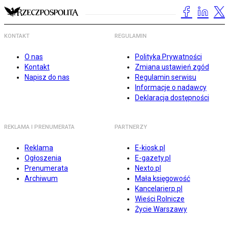
KONTAKT
REGULAMIN
O nas
Polityka Prywatności
Kontakt
Zmiana ustawień zgód
Napisz do nas
Regulamin serwisu
Informacje o nadawcy
Deklaracja dostępności
REKLAMA I PRENUMERATA
PARTNERZY
Reklama
E-kiosk.pl
Ogłoszenia
E-gazety.pl
Prenumerata
Nexto.pl
Archiwum
Mała księgowość
Kancelarierp.pl
Wieści Rolnicze
Życie Warszawy