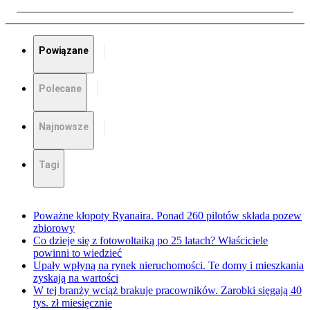
Powiązane
Polecane
Najnowsze
Tagi
Poważne kłopoty Ryanaira. Ponad 260 pilotów składa pozew
zbiorowy
Co dzieje się z fotowoltaiką po 25 latach? Właściciele
powinni to wiedzieć
Upały wpłyną na rynek nieruchomości. Te domy i mieszkania
zyskają na wartości
W tej branży wciąż brakuje pracowników. Zarobki sięgają 40
tys. zł miesięcznie