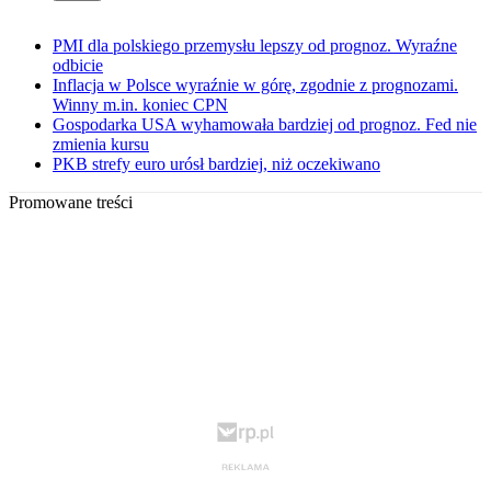
PMI dla polskiego przemysłu lepszy od prognoz. Wyraźne
odbicie
Inflacja w Polsce wyraźnie w górę, zgodnie z prognozami.
Winny m.in. koniec CPN
Gospodarka USA wyhamowała bardziej od prognoz. Fed nie
zmienia kursu
PKB strefy euro urósł bardziej, niż oczekiwano
Promowane treści