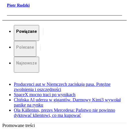
Piotr Rudzki
Powiązane
Polecane
Najnowsze
Producenci aut w Niemczech zaciskają pasa. Potężne
zwolnienia i oszczędności
SpaceX mocno traci po wynikach
Chińska AI uderza w gigantów. Darmowy Kimi3 wywołał
panikę na rynku
Ola Källenius, prezes Mercedesa: Państwo nie powinno
dyktować klientowi, co ma kupować
Promowane treści