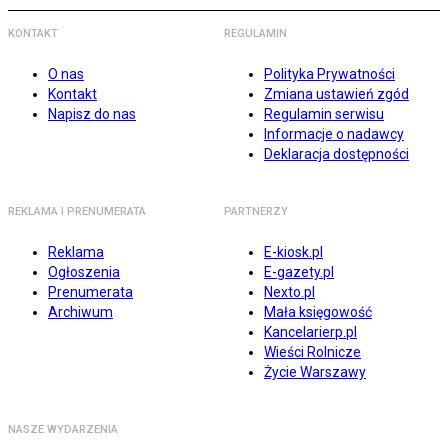
KONTAKT
REGULAMIN
O nas
Polityka Prywatności
Kontakt
Zmiana ustawień zgód
Napisz do nas
Regulamin serwisu
Informacje o nadawcy
Deklaracja dostępności
REKLAMA I PRENUMERATA
PARTNERZY
Reklama
E-kiosk.pl
Ogłoszenia
E-gazety.pl
Prenumerata
Nexto.pl
Archiwum
Mała księgowość
Kancelarierp.pl
Wieści Rolnicze
Życie Warszawy
NASZE WYDARZENIA