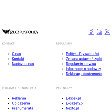
KONTAKT
REGULAMIN
O nas
Polityka Prywatności
Kontakt
Zmiana ustawień zgód
Napisz do nas
Regulamin serwisu
Informacje o nadawcy
Deklaracja dostępności
REKLAMA I PRENUMERATA
PARTNERZY
Reklama
E-kiosk.pl
Ogłoszenia
E-gazety.pl
Prenumerata
Nexto.pl