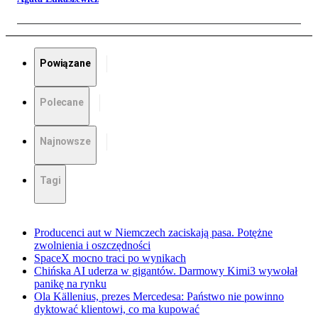
Powiązane
Polecane
Najnowsze
Tagi
Producenci aut w Niemczech zaciskają pasa. Potężne
zwolnienia i oszczędności
SpaceX mocno traci po wynikach
Chińska AI uderza w gigantów. Darmowy Kimi3 wywołał
panikę na rynku
Ola Källenius, prezes Mercedesa: Państwo nie powinno
dyktować klientowi, co ma kupować