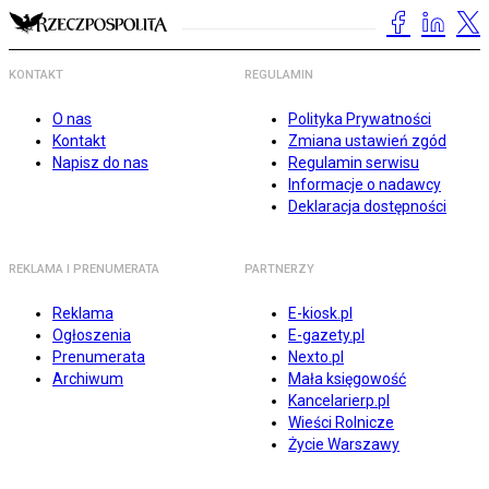
KONTAKT
REGULAMIN
O nas
Polityka Prywatności
Kontakt
Zmiana ustawień zgód
Napisz do nas
Regulamin serwisu
Informacje o nadawcy
Deklaracja dostępności
REKLAMA I PRENUMERATA
PARTNERZY
Reklama
E-kiosk.pl
Ogłoszenia
E-gazety.pl
Prenumerata
Nexto.pl
Archiwum
Mała księgowość
Kancelarierp.pl
Wieści Rolnicze
Życie Warszawy