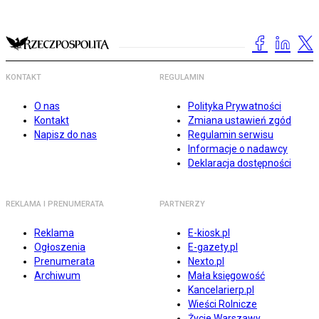
KONTAKT
REGULAMIN
O nas
Polityka Prywatności
Kontakt
Zmiana ustawień zgód
Napisz do nas
Regulamin serwisu
Informacje o nadawcy
Deklaracja dostępności
REKLAMA I PRENUMERATA
PARTNERZY
Reklama
E-kiosk.pl
Ogłoszenia
E-gazety.pl
Prenumerata
Nexto.pl
Archiwum
Mała księgowość
Kancelarierp.pl
Wieści Rolnicze
Życie Warszawy