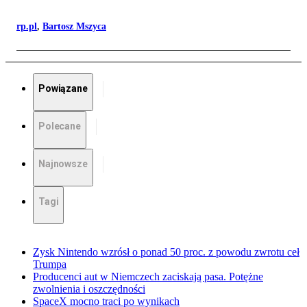
rp.pl
,
Bartosz Mszyca
Powiązane
Polecane
Najnowsze
Tagi
Zysk Nintendo wzrósł o ponad 50 proc. z powodu zwrotu ceł
Trumpa
Producenci aut w Niemczech zaciskają pasa. Potężne
zwolnienia i oszczędności
SpaceX mocno traci po wynikach