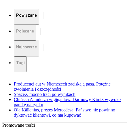
Powiązane
Polecane
Najnowsze
Tagi
Producenci aut w Niemczech zaciskają pasa. Potężne
zwolnienia i oszczędności
SpaceX mocno traci po wynikach
Chińska AI uderza w gigantów. Darmowy Kimi3 wywołał
panikę na rynku
Ola Källenius, prezes Mercedesa: Państwo nie powinno
dyktować klientowi, co ma kupować
Promowane treści