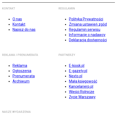
KONTAKT
REGULAMIN
O nas
Polityka Prywatności
Kontakt
Zmiana ustawień zgód
Napisz do nas
Regulamin serwisu
Informacje o nadawcy
Deklaracja dostępności
REKLAMA I PRENUMERATA
PARTNERZY
Reklama
E-kiosk.pl
Ogłoszenia
E-gazety.pl
Prenumerata
Nexto.pl
Archiwum
Mała księgowość
Kancelarierp.pl
Wieści Rolnicze
Życie Warszawy
NASZE WYDARZENIA