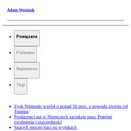
Adam Woźniak
Powiązane
Polecane
Najnowsze
Tagi
Zysk Nintendo wzrósł o ponad 50 proc. z powodu zwrotu ceł
Trumpa
Producenci aut w Niemczech zaciskają pasa. Potężne
zwolnienia i oszczędności
SpaceX mocno traci po wynikach