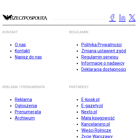
KONTAKT
REGULAMIN
O nas
Polityka Prywatności
Kontakt
Zmiana ustawień zgód
Napisz do nas
Regulamin serwisu
Informacje o nadawcy
Deklaracja dostępności
REKLAMA I PRENUMERATA
PARTNERZY
Reklama
E-kiosk.pl
Ogłoszenia
E-gazety.pl
Prenumerata
Nexto.pl
Archiwum
Mała księgowość
Kancelarierp.pl
Wieści Rolnicze
Życie Warszawy