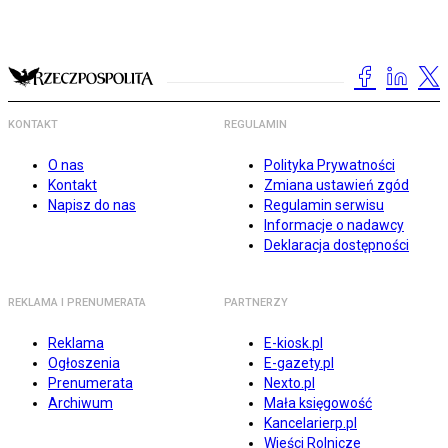
KONTAKT
REGULAMIN
O nas
Polityka Prywatności
Kontakt
Zmiana ustawień zgód
Napisz do nas
Regulamin serwisu
Informacje o nadawcy
Deklaracja dostępności
REKLAMA I PRENUMERATA
PARTNERZY
Reklama
E-kiosk.pl
Ogłoszenia
E-gazety.pl
Prenumerata
Nexto.pl
Archiwum
Mała księgowość
Kancelarierp.pl
Wieści Rolnicze