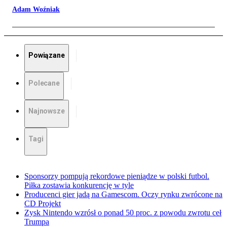
Adam Woźniak
Powiązane
Polecane
Najnowsze
Tagi
Sponsorzy pompują rekordowe pieniądze w polski futbol.
Piłka zostawia konkurencję w tyle
Producenci gier jadą na Gamescom. Oczy rynku zwrócone na
CD Projekt
Zysk Nintendo wzrósł o ponad 50 proc. z powodu zwrotu ceł
Trumpa