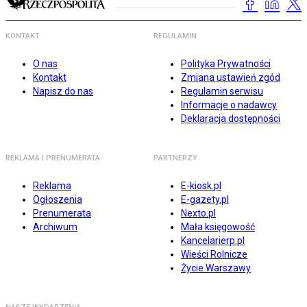
KONTAKT
REGULAMIN
O nas
Polityka Prywatności
Kontakt
Zmiana ustawień zgód
Napisz do nas
Regulamin serwisu
Informacje o nadawcy
Deklaracja dostępności
REKLAMA I PRENUMERATA
PARTNERZY
Reklama
E-kiosk.pl
Ogłoszenia
E-gazety.pl
Prenumerata
Nexto.pl
Archiwum
Mała księgowość
Kancelarierp.pl
Wieści Rolnicze
Życie Warszawy