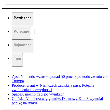
Powiązane
Polecane
Najnowsze
Tagi
Zysk Nintendo wzrósł o ponad 50 proc. z powodu zwrotu ceł
Trumpa
Producenci aut w Niemczech zaciskają pasa. Potężne
zwolnienia i oszczędności
SpaceX mocno traci po wynikach
Chińska AI uderza w gigantów. Darmowy Kimi3 wywołał
panikę na rynku