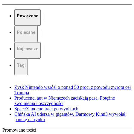
Powiązane
Polecane
Najnowsze
Tagi
Zysk Nintendo wzrósł o ponad 50 proc. z powodu zwrotu ceł
Trumpa
Producenci aut w Niemczech zaciskają pasa. Potężne
zwolnienia i oszczędności
SpaceX mocno traci po wynikach
Chińska AI uderza w gigantów. Darmowy Kimi3 wywołał
panikę na rynku
Promowane treści