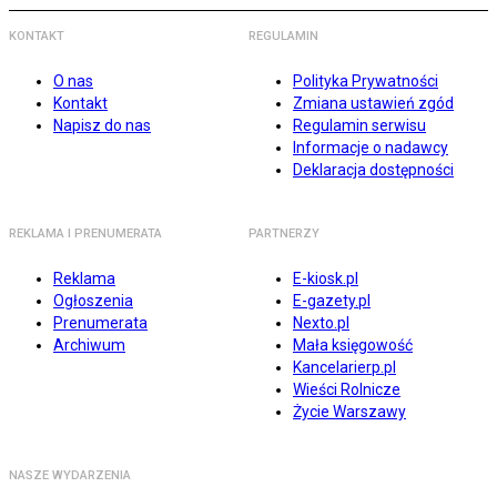
KONTAKT
REGULAMIN
O nas
Polityka Prywatności
Kontakt
Zmiana ustawień zgód
Napisz do nas
Regulamin serwisu
Informacje o nadawcy
Deklaracja dostępności
REKLAMA I PRENUMERATA
PARTNERZY
Reklama
E-kiosk.pl
Ogłoszenia
E-gazety.pl
Prenumerata
Nexto.pl
Archiwum
Mała księgowość
Kancelarierp.pl
Wieści Rolnicze
Życie Warszawy
NASZE WYDARZENIA