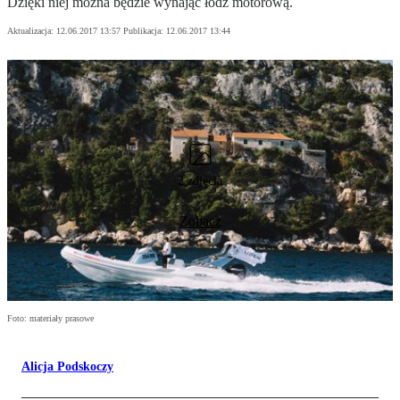
Dzięki niej można będzie wynająć łódź motorową.
Aktualizacja:
12.06.2017 13:57
Publikacja:
12.06.2017 13:44
2 zdjęcia
Zobacz
Foto: materiały prasowe
Alicja Podskoczy