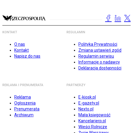
KONTAKT
REGULAMIN
O nas
Polityka Prywatności
Kontakt
Zmiana ustawień zgód
Napisz do nas
Regulamin serwisu
Informacje o nadawcy
Deklaracja dostępności
REKLAMA I PRENUMERATA
PARTNERZY
Reklama
E-kiosk.pl
Ogłoszenia
E-gazety.pl
Prenumerata
Nexto.pl
Archiwum
Mała księgowość
Kancelarierp.pl
Wieści Rolnicze
Życie Warszawy