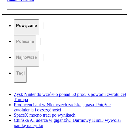
Powiązane
Polecane
Najnowsze
Tagi
Zysk Nintendo wzrósł o ponad 50 proc. z powodu zwrotu ceł
Trumpa
Producenci aut w Niemczech zaciskają pasa. Potężne
zwolnienia i oszczędności
SpaceX mocno traci po wynikach
Chińska AI uderza w gigantów. Darmowy Kimi3 wywołał
panikę na rynku