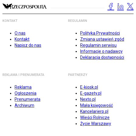
KONTAKT
REGULAMIN
O nas
Polityka Prywatności
Kontakt
Zmiana ustawień zgód
Napisz do nas
Regulamin serwisu
Informacje o nadawcy
Deklaracja dostępności
REKLAMA I PRENUMERATA
PARTNERZY
Reklama
E-kiosk.pl
Ogłoszenia
E-gazety.pl
Prenumerata
Nexto.pl
Archiwum
Mała księgowość
Kancelarierp.pl
Wieści Rolnicze
Życie Warszawy