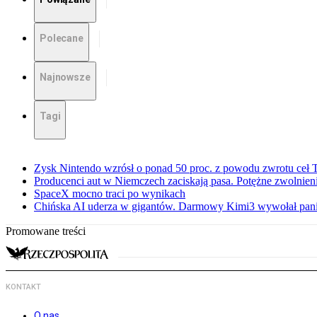
Polecane
Najnowsze
Tagi
Zysk Nintendo wzrósł o ponad 50 proc. z powodu zwrotu ceł
Producenci aut w Niemczech zaciskają pasa. Potężne zwolnieni
SpaceX mocno traci po wynikach
Chińska AI uderza w gigantów. Darmowy Kimi3 wywołał pani
Promowane treści
KONTAKT
O nas