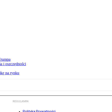
 Trumpa
a i oszczędności
kę na rynku
REGULAMIN
Polityka Prywatności